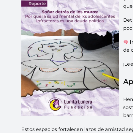
que
Detr
poc
I
de c
¡Lee
Ap
Hem
sos
bar
Estos espacios fortalecen lazos de amistad s