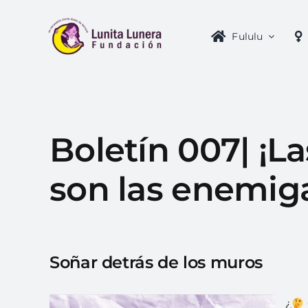
Skip
to
Fululu
content
Boletín 007| ¡L
son las enemig
Soñar detrás de los muros
¿