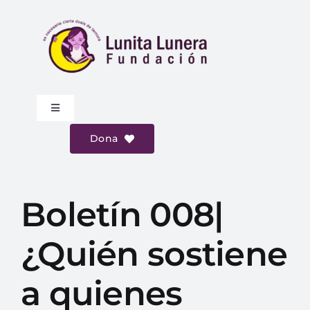
Skip
to
content
Toggle
Navigation
Dona
Fululu
Nosotras
Boletín 008|
Blog
¿Quién sostiene
a quienes
Programas y proyectos